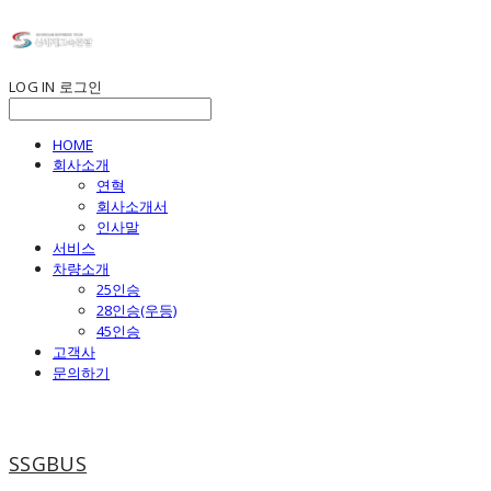
LOG IN
로그인
HOME
회사소개
연혁
회사소개서
인사말
서비스
차량소개
25인승
28인승(우등)
45인승
고객사
문의하기
SSGBUS